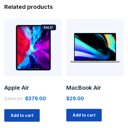
Related products
SALE!
Apple Air
MacBook Air
$
379.00
$
29.00
$
499.00
Add to cart
Add to cart