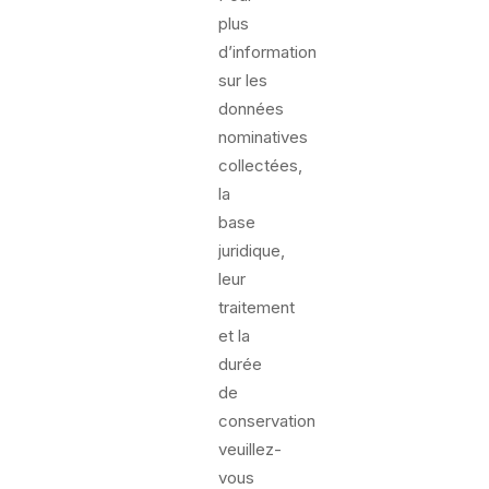
plus
d’information
sur les
données
nominatives
collectées,
la
base
juridique,
leur
traitement
et la
durée
de
conservation
veuillez-
vous