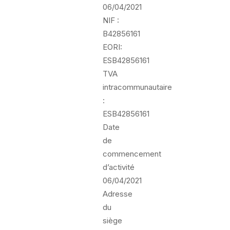
06/04/2021
NIF :
B42856161
EORI:
ESB42856161
TVA
intracommunautaire
:
ESB42856161
Date
de
commencement
d’activité
06/04/2021
Adresse
du
siège