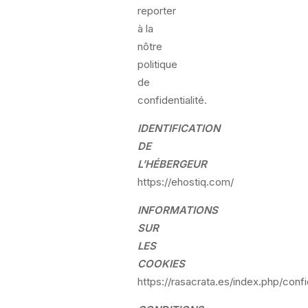
reporter
à la
nôtre
politique
de
confidentialité.
IDENTIFICATION
DE
L’HÉBERGEUR
https://ehostiq.com/
INFORMATIONS
SUR
LES
COOKIES
https://rasacrata.es/index.php/confid