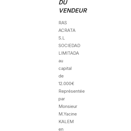
DU
VENDEUR
RAS
ACRATA
S.L
SOCIEDAD
LIMITADA
au
capital
de
12.000€
Représentée
par
Monsieur
M.Yacine
KALEM
en